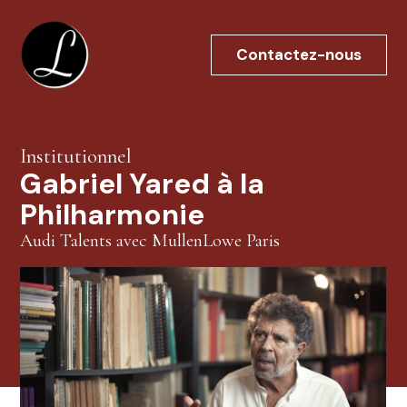
Aller
au
Contactez-nous
contenu
Institutionnel
Gabriel Yared à la
Philharmonie
Audi Talents avec MullenLowe Paris