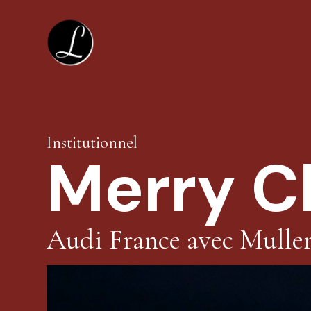
Aller
au
contenu
Institutionnel
Merry C
Audi France avec Mulle