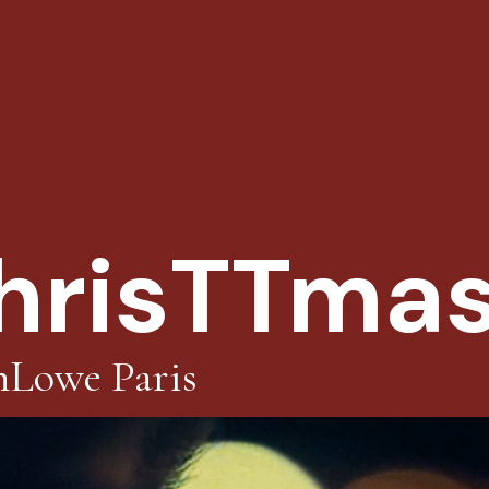
hrisTTma
nLowe Paris