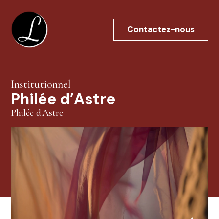
Aller
au
Contactez-nous
contenu
Institutionnel
Philée d’Astre
Philée d'Astre